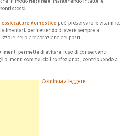
nche in modo
naturale
, mantenendo intatte le
menti stessi.
n
essiccatore domestico
può preservare le vitamine,
ti alimentari, permettendo di avere sempre a
lizzare nella preparazione dei pasti.
 alimenti permette di evitare l’uso di conservanti
gli alimenti commerciali confezionati, contribuendo a
Continua a leggere
→