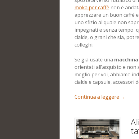
spostata verso l’uttilizzo di
moka per caffè
non è andata
apprezzare un buon caffè es
uno sfizio al quale non sap
impegnati e senza tempo, 
cialde, o grani che sia, potr
colleghi.
Se già usate una
macchina 
orientati all’acquisto e no
meglio per voi, abbiamo indi
cialde e capsule, accessori 
Continua a leggere
→
Al
ta