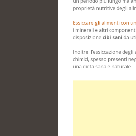
un periodo più lungo ma a
proprietà nutritive degli ali
Essiccare gli alimenti con u
i minerali e altri componen
disposizione
cibi sani
da uti
Inoltre, l’essiccazione degli
chimici, spesso presenti ne
una dieta sana e naturale.