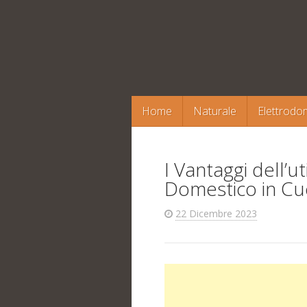
Salta
Home
Naturale
Elettrodom
il
contenuto
I Vantaggi dell’ut
Domestico in Cu
22 Dicembre 2023