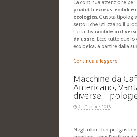
La continua attenzione per 
prodotti ecosostenibili e 
ecologica
. Questa tipologia
settori che utilizzano il pro
carta
disponibile in divers
da usare
. Ecco tutto quello
ecologica, a partire dalla su
Continua a leggere
→
Macchine da Caff
Americano, Vanta
diverse Tipologi
21 Ottobre 2018
Negli ultimi tempi il gusto 