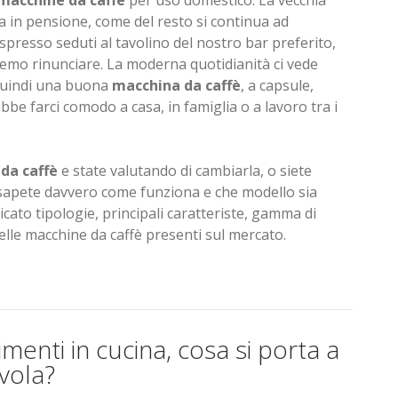
macchine da caffè
per uso domestico. La vecchia
 in pensione, come del resto si continua ad
presso seduti al tavolino del nostro bar preferito,
remo rinunciare. La moderna quotidianità ci vede
quindi una buona
macchina da caffè
, a capsule,
ebbe farci comodo a casa, in famiglia o a lavoro tra i
da caffè
e state valutando di cambiarla, o siete
n sapete davvero come funziona e che modello sia
cato tipologie, principali caratteriste, gamma di
delle macchine da caffè presenti sul mercato.
imenti in cucina, cosa si porta a
vola?