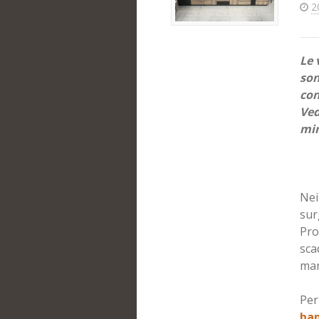
2
Le 
son
con
Ved
min
Nei
sur
Pro
sca
man
Per
ban